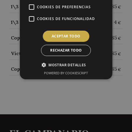
4.85
1\3 Oro Bilbao
COOKIES DE PREFERENCIAS
€
COOKIES DE FUNCIONALIDAD
4
1\3 Daura
€
ACEPTAR TODO
3.85
Copa Victoria Málaga 33cl
€
RECHAZAR TODO
3.85
Victoria 0´0
€
MOSTRAR DETALLES
4.85
Copa Voldamm 30cl
€
POWERED BY COOKIESCRIPT
Cookies estrictamente necesarias
Cookies de rendimiento
Cookies de preferencias
Cookies de funcionalidad
Las cookies estrictamente necesarias permiten la
funcionalidad principal del sitio web, como el