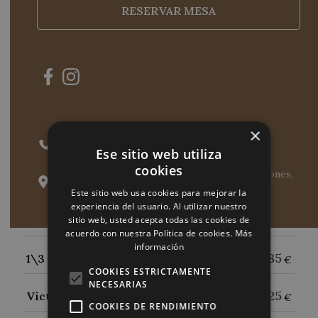
ESPIRITUOSOS
RESERVAR MESA
Cervezas
4.85
1\3 Keller
€
×
4.85
1\3 Victoria 10
918 59 14 39
€
Ese sitio web utiliza
cookies
Calle Camino de Valladolid, 28, 28250 Torrelodones,
6
1\3 Inedit
€
Madrid
Este sitio web usa cookies para mejorar la
experiencia del usuario. Al utilizar nuestro
6
1\3 Bockdam
sitio web, usted acepta todas las cookies de
€
acuerdo con nuestra Política de cookies.
Más
información
4.85
1\3 Vendeja Ipa
€
COOKIES ESTRICTAMENTE
NECESARIAS
4.25
Victoria 0´0 Tostada
€
COOKIES DE RENDIMIENTO